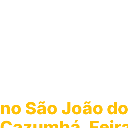
Instalação de
Chuveiro
no São João d
Cazumbá, Feir