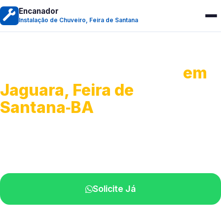
Encanador
Instalação de Chuveiro, Feira de Santana
Instalação de Chuveiro
em
Jaguara, Feira de
Santana‑BA
Serviços de montagem e substituição.
Técnicos disponíveis na sua região.
Solicite Já