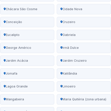
Chácara São Cosme
Cidade Nova
Conceição
Cruzeiro
Eucalipto
Gabriela
George Américo
Irmã Dulce
Jardim Acácia
Jardim Cruzeiro
Jomafa
Kalilândia
Lagoa Grande
Limoeiro
Mangabeira
Maria Quitéria (zona urbana)