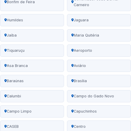
Bonfim de Feira
Carneiro
Humildes
Jaguara
Jaíba
Maria Quitéria
Tiquaruçu
Aeroporto
Asa Branca
Aviário
Baraúnas
Brasília
Calumbi
Campo do Gado Novo
Campo Limpo
Capuchinhos
CASEB
Centro