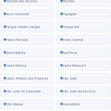
Morada das Árvores
Muchila
Novo Horizonte
Papagaio
Parque Getúlio Vargas
Parque Ipê
Pedra Ferrada
Ponto Central
Queimadinha
Rua Nova
Santa Mônica
Santa Mônica II
Santo Antônio dos Prazeres
São João
São João do Cazumbá
São João da Escócia
Sítio Matias
Sobradinho