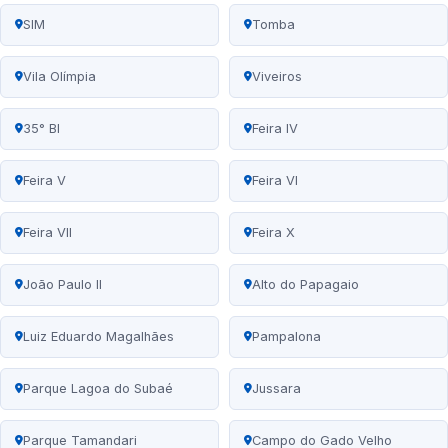
SIM
Tomba
Vila Olímpia
Viveiros
35° BI
Feira IV
Feira V
Feira VI
Feira VII
Feira X
João Paulo II
Alto do Papagaio
Luiz Eduardo Magalhães
Pampalona
Parque Lagoa do Subaé
Jussara
Parque Tamandari
Campo do Gado Velho