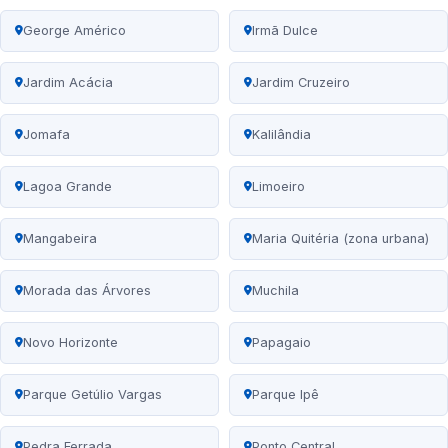
George Américo
Irmã Dulce
Jardim Acácia
Jardim Cruzeiro
Jomafa
Kalilândia
Lagoa Grande
Limoeiro
Mangabeira
Maria Quitéria (zona urbana)
Morada das Árvores
Muchila
Novo Horizonte
Papagaio
Parque Getúlio Vargas
Parque Ipê
Pedra Ferrada
Ponto Central