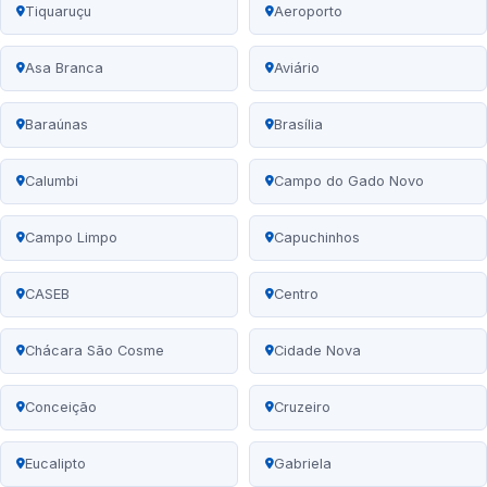
Tiquaruçu
Aeroporto
Asa Branca
Aviário
Baraúnas
Brasília
Calumbi
Campo do Gado Novo
Campo Limpo
Capuchinhos
CASEB
Centro
Chácara São Cosme
Cidade Nova
Conceição
Cruzeiro
Eucalipto
Gabriela