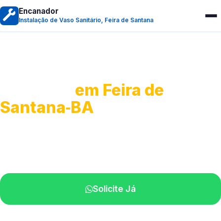
Encanador
Instalação de Vaso Sanitário, Feira de Santana
Instalação de Vaso
Sanitário
em Feira de
Santana‑BA
Serviços completos para montagem.
Especialistas disponíveis perto de você.
Solicite Já