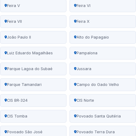
Feira V
Feira VI
Feira VII
Feira X
João Paulo II
Alto do Papagaio
Luiz Eduardo Magalhães
Pampalona
Parque Lagoa do Subaé
Jussara
Parque Tamandari
Campo do Gado Velho
CIS BR‑324
CIS Norte
CIS Tomba
Povoado Santa Quitéria
Povoado São José
Povoado Terra Dura