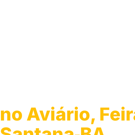
Encanador
no Aviário, Fei
Santana‑BA