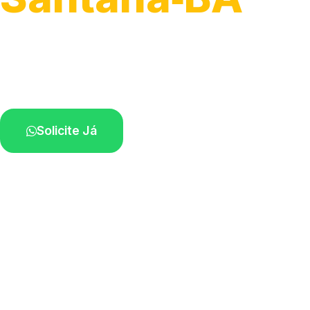
Serviços hidráulicos em geral.
Profissionais perto de você.
Solicite Já