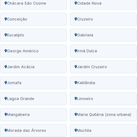
Chácara São Cosme
Cidade Nova
Conceição
Cruzeiro
Eucalipto
Gabriela
George Américo
Irmã Dulce
Jardim Acácia
Jardim Cruzeiro
Jomafa
Kalilândia
Lagoa Grande
Limoeiro
Mangabeira
Maria Quitéria (zona urbana)
Morada das Árvores
Muchila