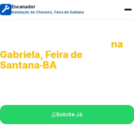
Encanador
Instalação de Chuveiro, Feira de Santana
Instalação de Chuveiro
na
Gabriela, Feira de
Santana‑BA
Serviços de montagem e substituição.
Técnicos disponíveis na sua região.
Solicite Já