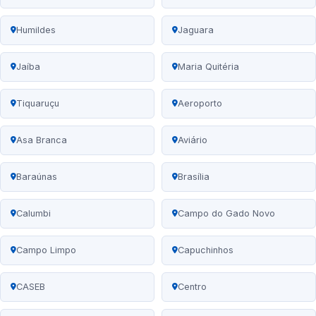
Humildes
Jaguara
Jaíba
Maria Quitéria
Tiquaruçu
Aeroporto
Asa Branca
Aviário
Baraúnas
Brasília
Calumbi
Campo do Gado Novo
Campo Limpo
Capuchinhos
CASEB
Centro