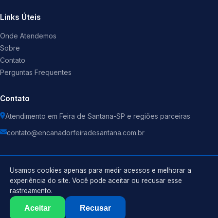
Links Úteis
Onde Atendemos
Sobre
Contato
Perguntas Frequentes
Contato
Atendimento em Feira de Santana-SP e regiões parceiras
contato@encanadorfeiradesantana.com.br
Usamos cookies apenas para medir acessos e melhorar a
experiência do site. Você pode aceitar ou recusar esse
©
2026
Encanador
. Todos os direitos reservados.
rastreamento.
Política de Privacidade
Termos de Uso
Aceitar
Recusar
Sitemap