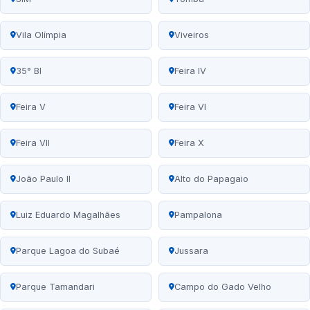
Vila Olímpia
Viveiros
35° BI
Feira IV
Feira V
Feira VI
Feira VII
Feira X
João Paulo II
Alto do Papagaio
Luiz Eduardo Magalhães
Pampalona
Parque Lagoa do Subaé
Jussara
Parque Tamandari
Campo do Gado Velho