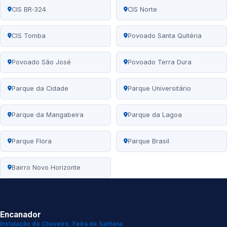
CIS BR‑324
CIS Norte
CIS Tomba
Povoado Santa Quitéria
Povoado São José
Povoado Terra Dura
Parque da Cidade
Parque Universitário
Parque da Mangabeira
Parque da Lagoa
Parque Flora
Parque Brasil
Bairro Novo Horizonte
Encanador
Instalação de Chuveiro, Feira de Santana