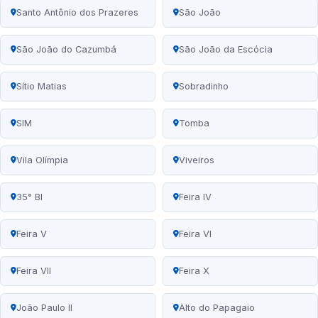
Santo Antônio dos Prazeres
São João
São João do Cazumbá
São João da Escócia
Sítio Matias
Sobradinho
SIM
Tomba
Vila Olímpia
Viveiros
35° BI
Feira IV
Feira V
Feira VI
Feira VII
Feira X
João Paulo II
Alto do Papagaio