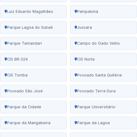
Luiz Eduardo Magalhães
Pampalona
Parque Lagoa do Subaé
Jussara
Parque Tamandari
Campo do Gado Velho
CIS BR‑324
CIS Norte
CIS Tomba
Povoado Santa Quitéria
Povoado São José
Povoado Terra Dura
Parque da Cidade
Parque Universitário
Parque da Mangabeira
Parque da Lagoa