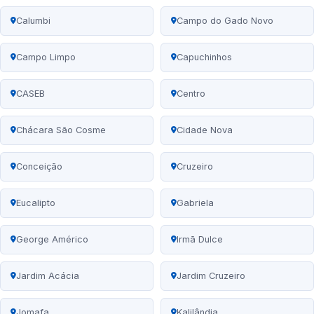
Calumbi
Campo do Gado Novo
Campo Limpo
Capuchinhos
CASEB
Centro
Chácara São Cosme
Cidade Nova
Conceição
Cruzeiro
Eucalipto
Gabriela
George Américo
Irmã Dulce
Jardim Acácia
Jardim Cruzeiro
Jomafa
Kalilândia