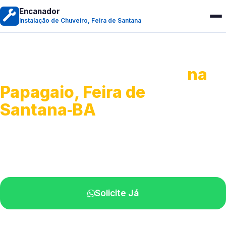
Encanador
Instalação de Chuveiro, Feira de Santana
Instalação de Chuveiro
na
Papagaio, Feira de
Santana‑BA
Serviços de montagem e substituição.
Técnicos disponíveis na sua região.
Solicite Já