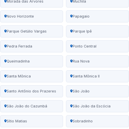
Morada das Árvores
Muchila
Novo Horizonte
Papagaio
Parque Getúlio Vargas
Parque Ipê
Pedra Ferrada
Ponto Central
Queimadinha
Rua Nova
Santa Mônica
Santa Mônica II
Santo Antônio dos Prazeres
São João
São João do Cazumbá
São João da Escócia
Sítio Matias
Sobradinho