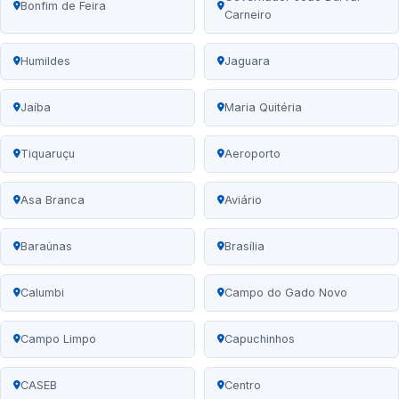
Bonfim de Feira
Carneiro
Humildes
Jaguara
Jaíba
Maria Quitéria
Tiquaruçu
Aeroporto
Asa Branca
Aviário
Baraúnas
Brasília
Calumbi
Campo do Gado Novo
Campo Limpo
Capuchinhos
CASEB
Centro