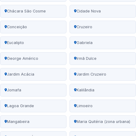
Chácara São Cosme
Cidade Nova
Conceição
Cruzeiro
Eucalipto
Gabriela
George Américo
Irmã Dulce
Jardim Acácia
Jardim Cruzeiro
Jomafa
Kalilândia
Lagoa Grande
Limoeiro
Mangabeira
Maria Quitéria (zona urbana)