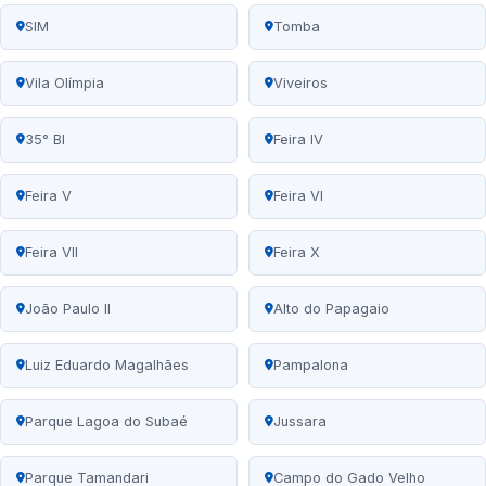
SIM
Tomba
Vila Olímpia
Viveiros
35° BI
Feira IV
Feira V
Feira VI
Feira VII
Feira X
João Paulo II
Alto do Papagaio
Luiz Eduardo Magalhães
Pampalona
Parque Lagoa do Subaé
Jussara
Parque Tamandari
Campo do Gado Velho