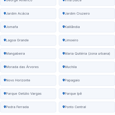
George Américo
Irmã Dulce
Jardim Acácia
Jardim Cruzeiro
Jomafa
Kalilândia
Lagoa Grande
Limoeiro
Mangabeira
Maria Quitéria (zona urbana)
Morada das Árvores
Muchila
Novo Horizonte
Papagaio
Parque Getúlio Vargas
Parque Ipê
Pedra Ferrada
Ponto Central