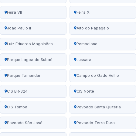
Feira VII
Feira X
João Paulo II
Alto do Papagaio
Luiz Eduardo Magalhães
Pampalona
Parque Lagoa do Subaé
Jussara
Parque Tamandari
Campo do Gado Velho
CIS BR‑324
CIS Norte
CIS Tomba
Povoado Santa Quitéria
Povoado São José
Povoado Terra Dura