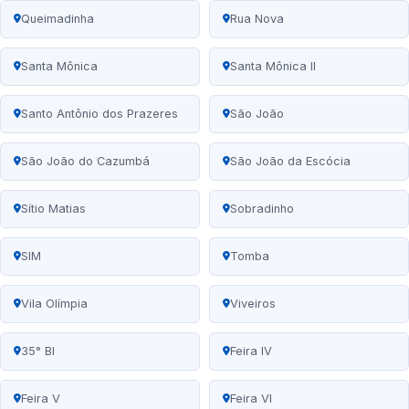
Queimadinha
Rua Nova
Santa Mônica
Santa Mônica II
Santo Antônio dos Prazeres
São João
São João do Cazumbá
São João da Escócia
Sítio Matias
Sobradinho
SIM
Tomba
Vila Olímpia
Viveiros
35° BI
Feira IV
Feira V
Feira VI