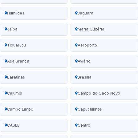
Humildes
Jaguara
Jaíba
Maria Quitéria
Tiquaruçu
Aeroporto
Asa Branca
Aviário
Baraúnas
Brasília
Calumbi
Campo do Gado Novo
Campo Limpo
Capuchinhos
CASEB
Centro