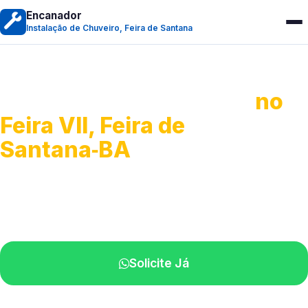
Encanador
Instalação de Chuveiro, Feira de Santana
Instalação de Chuveiro
no
Feira VII, Feira de
Santana‑BA
Serviços de montagem e substituição.
Técnicos disponíveis na sua região.
Solicite Já