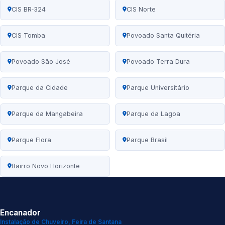
CIS BR‑324
CIS Norte
CIS Tomba
Povoado Santa Quitéria
Povoado São José
Povoado Terra Dura
Parque da Cidade
Parque Universitário
Parque da Mangabeira
Parque da Lagoa
Parque Flora
Parque Brasil
Bairro Novo Horizonte
Encanador
Instalação de Chuveiro, Feira de Santana