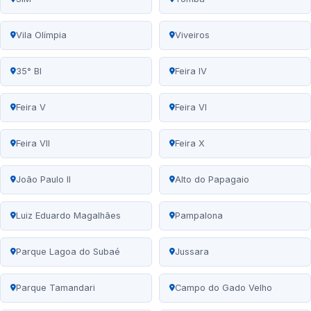
Vila Olímpia
Viveiros
35° BI
Feira IV
Feira V
Feira VI
Feira VII
Feira X
João Paulo II
Alto do Papagaio
Luiz Eduardo Magalhães
Pampalona
Parque Lagoa do Subaé
Jussara
Parque Tamandari
Campo do Gado Velho