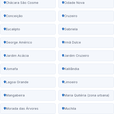
Chácara São Cosme
Cidade Nova
Conceição
Cruzeiro
Eucalipto
Gabriela
George Américo
Irmã Dulce
Jardim Acácia
Jardim Cruzeiro
Jomafa
Kalilândia
Lagoa Grande
Limoeiro
Mangabeira
Maria Quitéria (zona urbana)
Morada das Árvores
Muchila