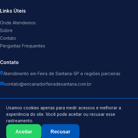
Links Úteis
Onde Atendemos
Sobre
Contato
Perguntas Frequentes
Contato
Atendimento em Feira de Santana-SP e regiões parceiras
contato@encanadorfeiradesantana.com.br
Usamos cookies apenas para medir acessos e melhorar a
experiência do site. Você pode aceitar ou recusar esse
©
2026
Encanador
. Todos os direitos reservados.
rastreamento.
Política de Privacidade
Termos de Uso
Aceitar
Recusar
Sitemap