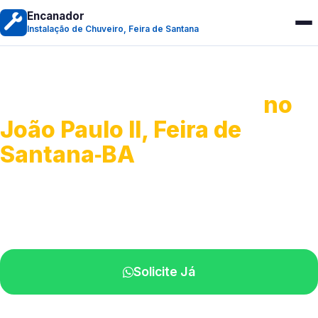
Encanador
Instalação de Chuveiro, Feira de Santana
Instalação de Chuveiro
no
João Paulo II, Feira de
Santana‑BA
Serviços de montagem e substituição.
Técnicos disponíveis na sua região.
Solicite Já