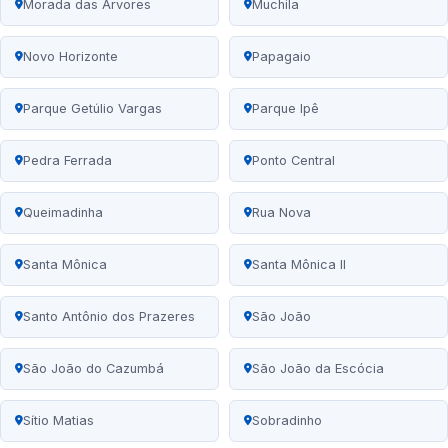
Morada das Árvores
Muchila
Novo Horizonte
Papagaio
Parque Getúlio Vargas
Parque Ipê
Pedra Ferrada
Ponto Central
Queimadinha
Rua Nova
Santa Mônica
Santa Mônica II
Santo Antônio dos Prazeres
São João
São João do Cazumbá
São João da Escócia
Sítio Matias
Sobradinho