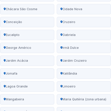
Chácara São Cosme
Cidade Nova
Conceição
Cruzeiro
Eucalipto
Gabriela
George Américo
Irmã Dulce
Jardim Acácia
Jardim Cruzeiro
Jomafa
Kalilândia
Lagoa Grande
Limoeiro
Mangabeira
Maria Quitéria (zona urbana)