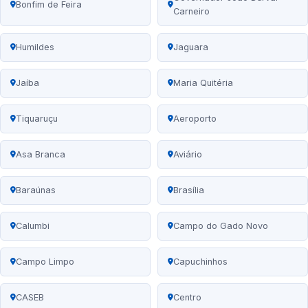
Bonfim de Feira
Carneiro
Humildes
Jaguara
Jaíba
Maria Quitéria
Tiquaruçu
Aeroporto
Asa Branca
Aviário
Baraúnas
Brasília
Calumbi
Campo do Gado Novo
Campo Limpo
Capuchinhos
CASEB
Centro