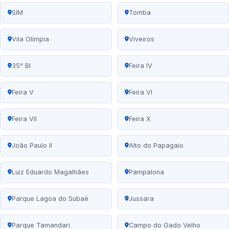
SIM
Tomba
Vila Olímpia
Viveiros
35° BI
Feira IV
Feira V
Feira VI
Feira VII
Feira X
João Paulo II
Alto do Papagaio
Luiz Eduardo Magalhães
Pampalona
Parque Lagoa do Subaé
Jussara
Parque Tamandari
Campo do Gado Velho