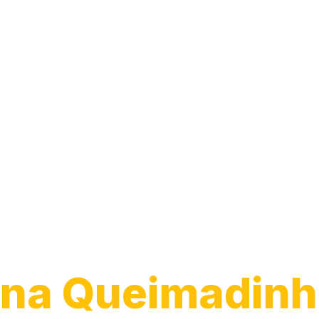
Desentupiment
Ralo
na Queimadinh