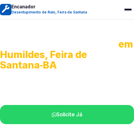
Encanador
Desentupimento de Ralo, Feira de Santana
Desentupimento de Ralo
em
Humildes, Feira de
Santana‑BA
Serviços de desobstrução de ralos.
Especialistas próximos de você.
Solicite Já