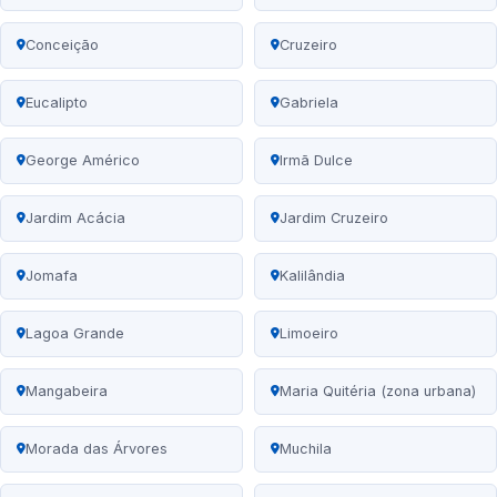
Conceição
Cruzeiro
Eucalipto
Gabriela
George Américo
Irmã Dulce
Jardim Acácia
Jardim Cruzeiro
Jomafa
Kalilândia
Lagoa Grande
Limoeiro
Mangabeira
Maria Quitéria (zona urbana)
Morada das Árvores
Muchila