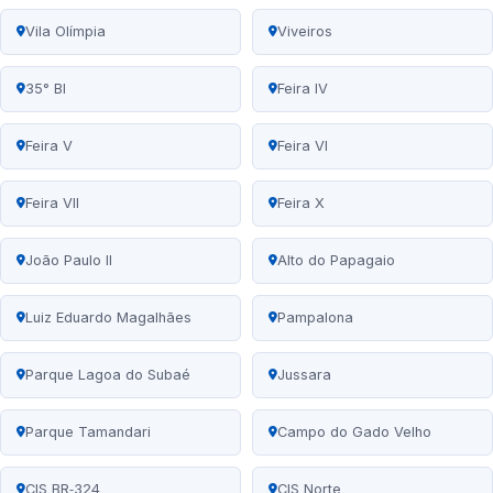
Vila Olímpia
Viveiros
35° BI
Feira IV
Feira V
Feira VI
Feira VII
Feira X
João Paulo II
Alto do Papagaio
Luiz Eduardo Magalhães
Pampalona
Parque Lagoa do Subaé
Jussara
Parque Tamandari
Campo do Gado Velho
CIS BR‑324
CIS Norte