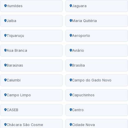
Humildes
Jaguara
Jaíba
Maria Quitéria
Tiquaruçu
Aeroporto
Asa Branca
Aviário
Baraúnas
Brasília
Calumbi
Campo do Gado Novo
Campo Limpo
Capuchinhos
CASEB
Centro
Chácara São Cosme
Cidade Nova