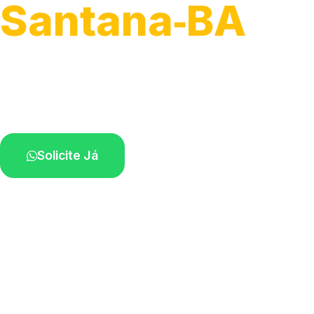
Santana‑BA
Serviços de desobstrução de ralos.
Especialistas próximos de você.
Solicite Já