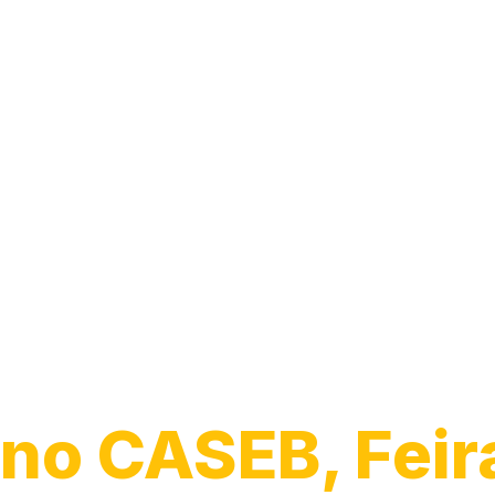
Desentupiment
Ralo
no CASEB, Feir