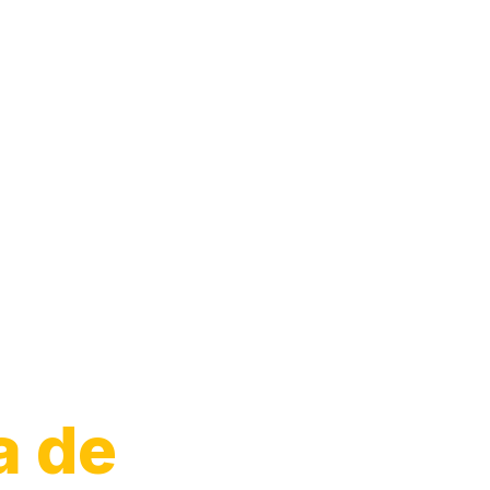
o de
a de