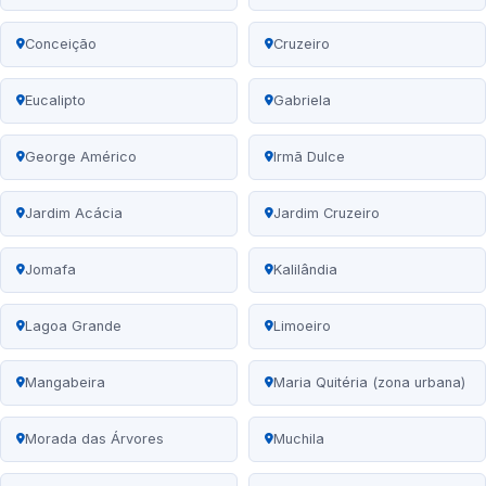
Conceição
Cruzeiro
Eucalipto
Gabriela
George Américo
Irmã Dulce
Jardim Acácia
Jardim Cruzeiro
Jomafa
Kalilândia
Lagoa Grande
Limoeiro
Mangabeira
Maria Quitéria (zona urbana)
Morada das Árvores
Muchila