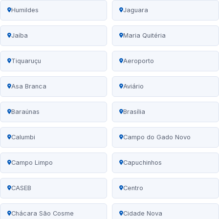
Humildes
Jaguara
Jaíba
Maria Quitéria
Tiquaruçu
Aeroporto
Asa Branca
Aviário
Baraúnas
Brasília
Calumbi
Campo do Gado Novo
Campo Limpo
Capuchinhos
CASEB
Centro
Chácara São Cosme
Cidade Nova