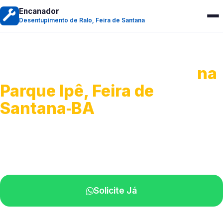
Encanador
Desentupimento de Ralo, Feira de Santana
Desentupimento de Ralo
na
Parque Ipê, Feira de
Santana‑BA
Serviços de desobstrução de ralos.
Especialistas próximos de você.
Solicite Já