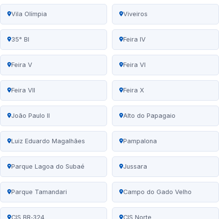
Vila Olímpia
Viveiros
35° BI
Feira IV
Feira V
Feira VI
Feira VII
Feira X
João Paulo II
Alto do Papagaio
Luiz Eduardo Magalhães
Pampalona
Parque Lagoa do Subaé
Jussara
Parque Tamandari
Campo do Gado Velho
CIS BR‑324
CIS Norte