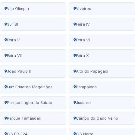
Vila Olímpia
Viveiros
35° BI
Feira IV
Feira V
Feira VI
Feira VII
Feira X
João Paulo II
Alto do Papagaio
Luiz Eduardo Magalhães
Pampalona
Parque Lagoa do Subaé
Jussara
Parque Tamandari
Campo do Gado Velho
CIS BR‑324
CIS Norte