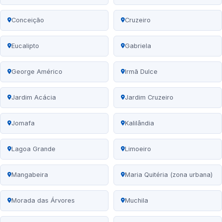
Conceição
Cruzeiro
Eucalipto
Gabriela
George Américo
Irmã Dulce
Jardim Acácia
Jardim Cruzeiro
Jomafa
Kalilândia
Lagoa Grande
Limoeiro
Mangabeira
Maria Quitéria (zona urbana)
Morada das Árvores
Muchila