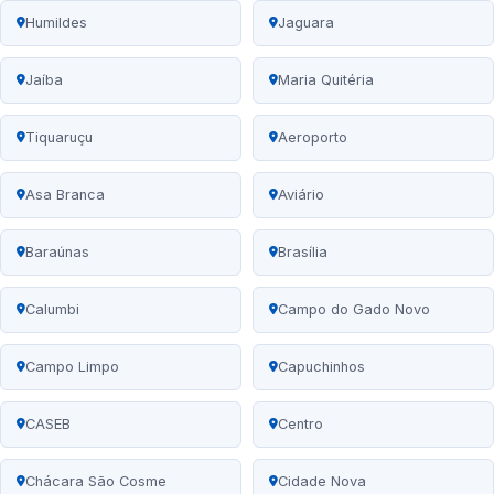
Humildes
Jaguara
Jaíba
Maria Quitéria
Tiquaruçu
Aeroporto
Asa Branca
Aviário
Baraúnas
Brasília
Calumbi
Campo do Gado Novo
Campo Limpo
Capuchinhos
CASEB
Centro
Chácara São Cosme
Cidade Nova