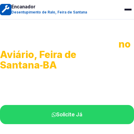
Encanador
Desentupimento de Ralo, Feira de Santana
Desentupimento de Ralo
no
Aviário, Feira de
Santana‑BA
Serviços de desobstrução de ralos.
Especialistas próximos de você.
Solicite Já