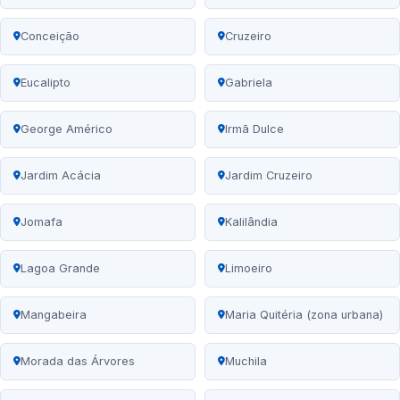
Conceição
Cruzeiro
Eucalipto
Gabriela
George Américo
Irmã Dulce
Jardim Acácia
Jardim Cruzeiro
Jomafa
Kalilândia
Lagoa Grande
Limoeiro
Mangabeira
Maria Quitéria (zona urbana)
Morada das Árvores
Muchila