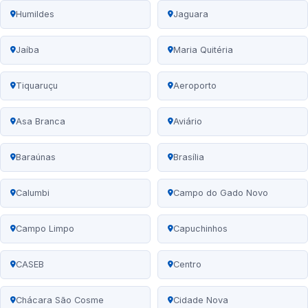
Humildes
Jaguara
Jaíba
Maria Quitéria
Tiquaruçu
Aeroporto
Asa Branca
Aviário
Baraúnas
Brasília
Calumbi
Campo do Gado Novo
Campo Limpo
Capuchinhos
CASEB
Centro
Chácara São Cosme
Cidade Nova