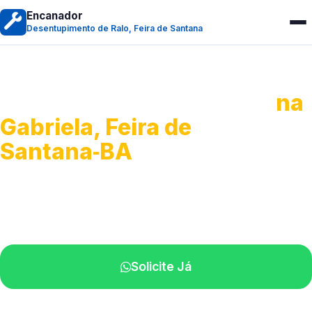
Encanador
Desentupimento de Ralo, Feira de Santana
Desentupimento de Ralo
na
Gabriela, Feira de
Santana‑BA
Serviços de desobstrução de ralos.
Especialistas próximos de você.
Solicite Já