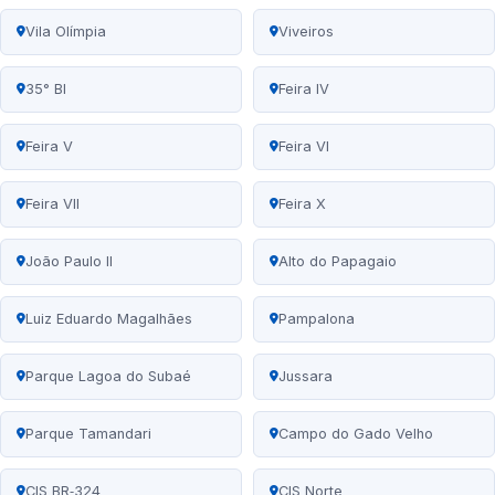
Vila Olímpia
Viveiros
35° BI
Feira IV
Feira V
Feira VI
Feira VII
Feira X
João Paulo II
Alto do Papagaio
Luiz Eduardo Magalhães
Pampalona
Parque Lagoa do Subaé
Jussara
Parque Tamandari
Campo do Gado Velho
CIS BR‑324
CIS Norte