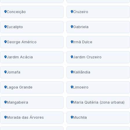
Conceição
Cruzeiro
Eucalipto
Gabriela
George Américo
Irmã Dulce
Jardim Acácia
Jardim Cruzeiro
Jomafa
Kalilândia
Lagoa Grande
Limoeiro
Mangabeira
Maria Quitéria (zona urbana)
Morada das Árvores
Muchila