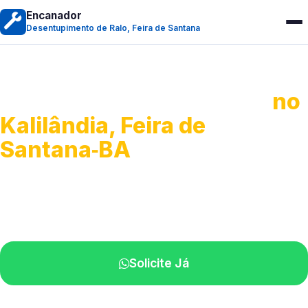
Encanador
Desentupimento de Ralo, Feira de Santana
Desentupimento de Ralo
no
Kalilândia, Feira de
Santana‑BA
Serviços de desobstrução de ralos.
Especialistas próximos de você.
Solicite Já