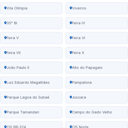
Vila Olímpia
Viveiros
35° BI
Feira IV
Feira V
Feira VI
Feira VII
Feira X
João Paulo II
Alto do Papagaio
Luiz Eduardo Magalhães
Pampalona
Parque Lagoa do Subaé
Jussara
Parque Tamandari
Campo do Gado Velho
CIS BR‑324
CIS Norte