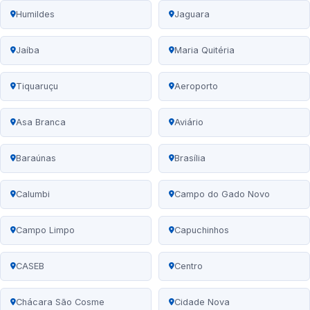
Humildes
Jaguara
Jaíba
Maria Quitéria
Tiquaruçu
Aeroporto
Asa Branca
Aviário
Baraúnas
Brasília
Calumbi
Campo do Gado Novo
Campo Limpo
Capuchinhos
CASEB
Centro
Chácara São Cosme
Cidade Nova