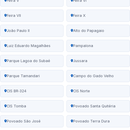
Feira V
Feira VI
Feira VII
Feira X
João Paulo II
Alto do Papagaio
Luiz Eduardo Magalhães
Pampalona
Parque Lagoa do Subaé
Jussara
Parque Tamandari
Campo do Gado Velho
CIS BR‑324
CIS Norte
CIS Tomba
Povoado Santa Quitéria
Povoado São José
Povoado Terra Dura