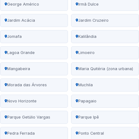
George Américo
Irmã Dulce
Jardim Acácia
Jardim Cruzeiro
Jomafa
Kalilândia
Lagoa Grande
Limoeiro
Mangabeira
Maria Quitéria (zona urbana)
Morada das Árvores
Muchila
Novo Horizonte
Papagaio
Parque Getúlio Vargas
Parque Ipê
Pedra Ferrada
Ponto Central