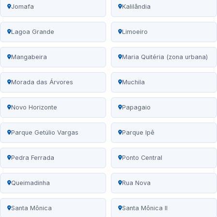
Jomafa
Kalilândia
Lagoa Grande
Limoeiro
Mangabeira
Maria Quitéria (zona urbana)
Morada das Árvores
Muchila
Novo Horizonte
Papagaio
Parque Getúlio Vargas
Parque Ipê
Pedra Ferrada
Ponto Central
Queimadinha
Rua Nova
Santa Mônica
Santa Mônica II