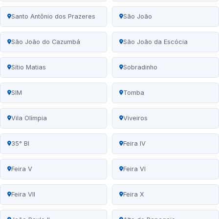
Santo Antônio dos Prazeres
São João
São João do Cazumbá
São João da Escócia
Sítio Matias
Sobradinho
SIM
Tomba
Vila Olímpia
Viveiros
35° BI
Feira IV
Feira V
Feira VI
Feira VII
Feira X