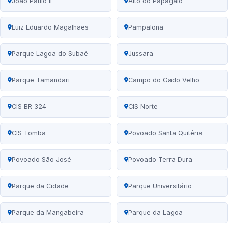
João Paulo II
Alto do Papagaio
Luiz Eduardo Magalhães
Pampalona
Parque Lagoa do Subaé
Jussara
Parque Tamandari
Campo do Gado Velho
CIS BR‑324
CIS Norte
CIS Tomba
Povoado Santa Quitéria
Povoado São José
Povoado Terra Dura
Parque da Cidade
Parque Universitário
Parque da Mangabeira
Parque da Lagoa