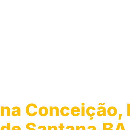
Encanador
na Conceição, 
de Santana‑BA