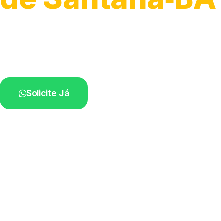
Serviços hidráulicos em geral.
Profissionais perto de você.
Solicite Já