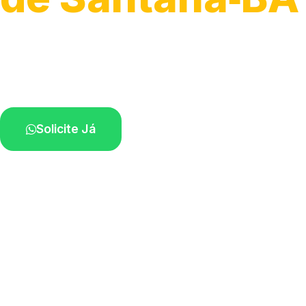
Serviços hidráulicos em geral.
Profissionais perto de você.
Solicite Já