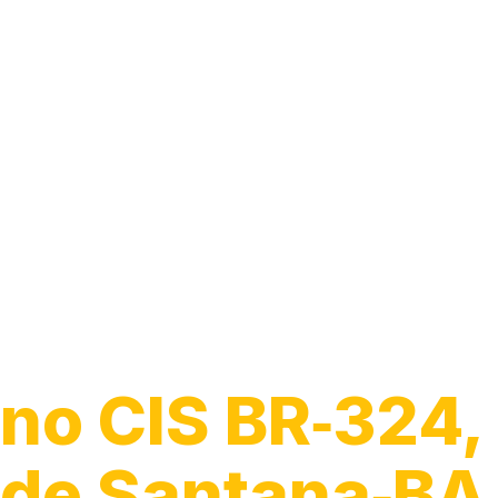
Encanador
no CIS BR‑324, 
de Santana‑BA