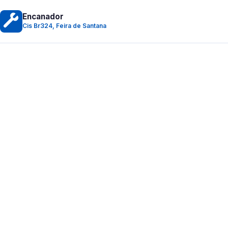
Encanador
Cis Br324, Feira de Santana