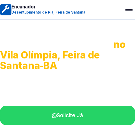
Encanador
Desentupimento de Pia, Feira de Santana
Desentupimento de Pia
no
Vila Olímpia, Feira de
Santana‑BA
Soluções completas para desobstrução.
Técnicos disponíveis na sua região.
Solicite Já