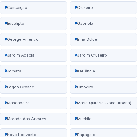
Conceição
Cruzeiro
Eucalipto
Gabriela
George Américo
Irmã Dulce
Jardim Acácia
Jardim Cruzeiro
Jomafa
Kalilândia
Lagoa Grande
Limoeiro
Mangabeira
Maria Quitéria (zona urbana)
Morada das Árvores
Muchila
Novo Horizonte
Papagaio