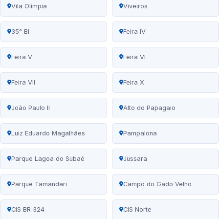
Vila Olímpia
Viveiros
35° BI
Feira IV
Feira V
Feira VI
Feira VII
Feira X
João Paulo II
Alto do Papagaio
Luiz Eduardo Magalhães
Pampalona
Parque Lagoa do Subaé
Jussara
Parque Tamandari
Campo do Gado Velho
CIS BR‑324
CIS Norte