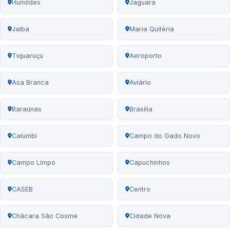
Humildes
Jaguara
Jaíba
Maria Quitéria
Tiquaruçu
Aeroporto
Asa Branca
Aviário
Baraúnas
Brasília
Calumbi
Campo do Gado Novo
Campo Limpo
Capuchinhos
CASEB
Centro
Chácara São Cosme
Cidade Nova