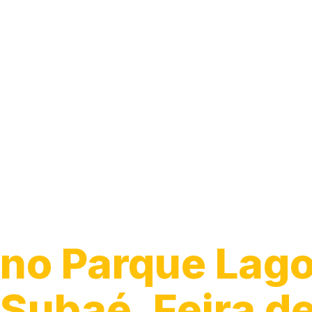
Desentupiment
Pia
no Parque Lag
Subaé, Feira d