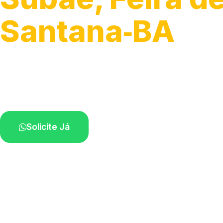
Santana‑BA
Soluções completas para desobstrução.
Técnicos disponíveis na sua região.
Solicite Já