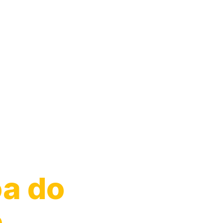
o de
oa do
e