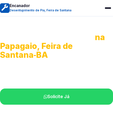
Encanador
Desentupimento de Pia, Feira de Santana
Desentupimento de Pia
na
Papagaio, Feira de
Santana‑BA
Soluções completas para desobstrução.
Técnicos disponíveis na sua região.
Solicite Já