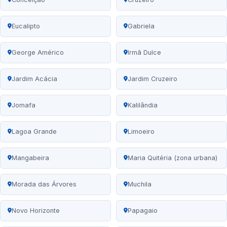
Eucalipto
Gabriela
George Américo
Irmã Dulce
Jardim Acácia
Jardim Cruzeiro
Jomafa
Kalilândia
Lagoa Grande
Limoeiro
Mangabeira
Maria Quitéria (zona urbana)
Morada das Árvores
Muchila
Novo Horizonte
Papagaio