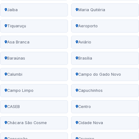
Jaíba
Maria Quitéria
Tiquaruçu
Aeroporto
Asa Branca
Aviário
Baraúnas
Brasília
Calumbi
Campo do Gado Novo
Campo Limpo
Capuchinhos
CASEB
Centro
Chácara São Cosme
Cidade Nova
Conceição
Cruzeiro