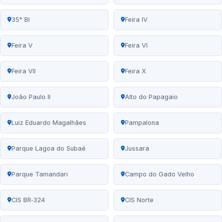
35° BI
Feira IV
Feira V
Feira VI
Feira VII
Feira X
João Paulo II
Alto do Papagaio
Luiz Eduardo Magalhães
Pampalona
Parque Lagoa do Subaé
Jussara
Parque Tamandari
Campo do Gado Velho
CIS BR‑324
CIS Norte