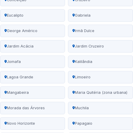
Eucalipto
Gabriela
George Américo
Irmã Dulce
Jardim Acácia
Jardim Cruzeiro
Jomafa
Kalilândia
Lagoa Grande
Limoeiro
Mangabeira
Maria Quitéria (zona urbana)
Morada das Árvores
Muchila
Novo Horizonte
Papagaio