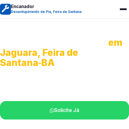
Encanador
Desentupimento de Pia, Feira de Santana
Desentupimento de Pia
em
Jaguara, Feira de
Santana‑BA
Soluções completas para desobstrução.
Técnicos disponíveis na sua região.
Solicite Já