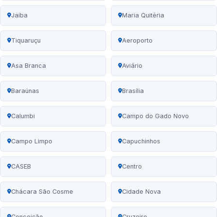
Jaíba
Maria Quitéria
Tiquaruçu
Aeroporto
Asa Branca
Aviário
Baraúnas
Brasília
Calumbi
Campo do Gado Novo
Campo Limpo
Capuchinhos
CASEB
Centro
Chácara São Cosme
Cidade Nova
Conceição
Cruzeiro