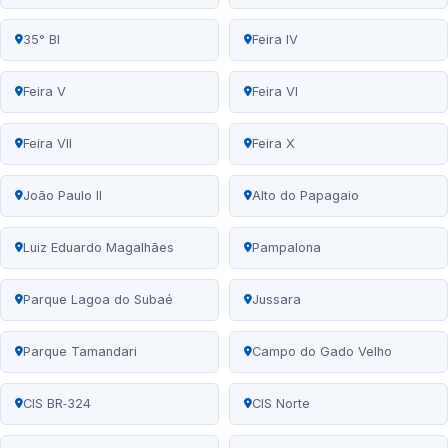
35° BI
Feira IV
Feira V
Feira VI
Feira VII
Feira X
João Paulo II
Alto do Papagaio
Luiz Eduardo Magalhães
Pampalona
Parque Lagoa do Subaé
Jussara
Parque Tamandari
Campo do Gado Velho
CIS BR‑324
CIS Norte