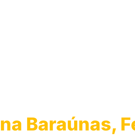
Desentupiment
Pia
na Baraúnas, F