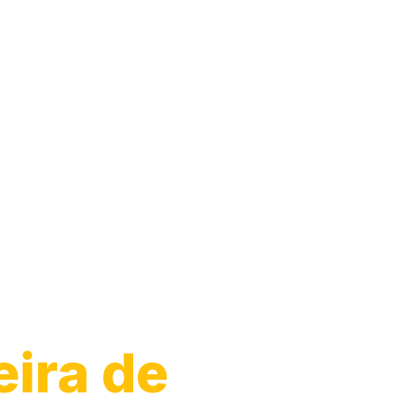
o de
eira de