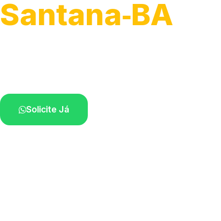
Santana‑BA
Soluções completas para desobstrução.
Técnicos disponíveis na sua região.
Solicite Já