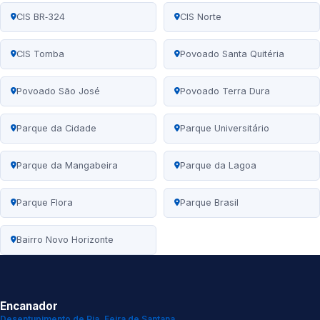
CIS BR‑324
CIS Norte
CIS Tomba
Povoado Santa Quitéria
Povoado São José
Povoado Terra Dura
Parque da Cidade
Parque Universitário
Parque da Mangabeira
Parque da Lagoa
Parque Flora
Parque Brasil
Bairro Novo Horizonte
Encanador
Desentupimento de Pia, Feira de Santana