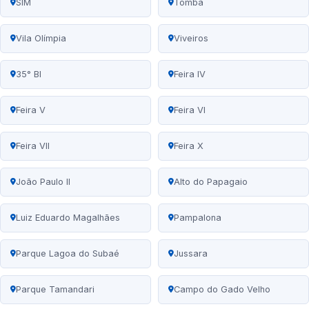
SIM
Tomba
Vila Olímpia
Viveiros
35° BI
Feira IV
Feira V
Feira VI
Feira VII
Feira X
João Paulo II
Alto do Papagaio
Luiz Eduardo Magalhães
Pampalona
Parque Lagoa do Subaé
Jussara
Parque Tamandari
Campo do Gado Velho