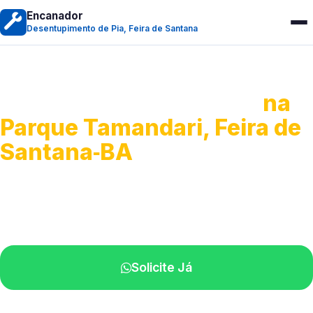
Encanador
Desentupimento de Pia, Feira de Santana
Desentupimento de Pia
na
Parque Tamandari, Feira de
Santana‑BA
Soluções completas para desobstrução.
Técnicos disponíveis na sua região.
Solicite Já