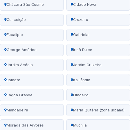
Chácara São Cosme
Cidade Nova
Conceição
Cruzeiro
Eucalipto
Gabriela
George Américo
Irmã Dulce
Jardim Acácia
Jardim Cruzeiro
Jomafa
Kalilândia
Lagoa Grande
Limoeiro
Mangabeira
Maria Quitéria (zona urbana)
Morada das Árvores
Muchila