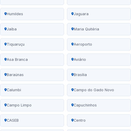
Humildes
Jaguara
Jaíba
Maria Quitéria
Tiquaruçu
Aeroporto
Asa Branca
Aviário
Baraúnas
Brasília
Calumbi
Campo do Gado Novo
Campo Limpo
Capuchinhos
CASEB
Centro