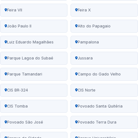
Feira VII
Feira X
João Paulo II
Alto do Papagaio
Luiz Eduardo Magalhães
Pampalona
Parque Lagoa do Subaé
Jussara
Parque Tamandari
Campo do Gado Velho
CIS BR‑324
CIS Norte
CIS Tomba
Povoado Santa Quitéria
Povoado São José
Povoado Terra Dura