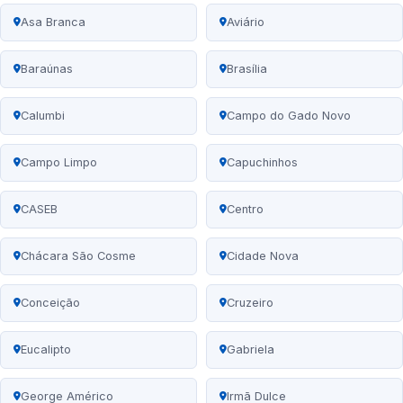
Asa Branca
Aviário
Baraúnas
Brasília
Calumbi
Campo do Gado Novo
Campo Limpo
Capuchinhos
CASEB
Centro
Chácara São Cosme
Cidade Nova
Conceição
Cruzeiro
Eucalipto
Gabriela
George Américo
Irmã Dulce