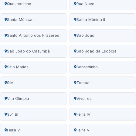
Queimadinha
Rua Nova
Santa Mônica
Santa Mônica II
Santo Antônio dos Prazeres
São João
São João do Cazumbá
São João da Escócia
Sítio Matias
Sobradinho
SIM
Tomba
Vila Olímpia
Viveiros
35° BI
Feira IV
Feira V
Feira VI