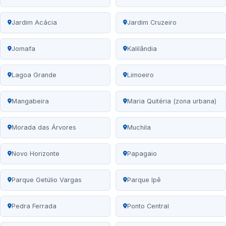
Jardim Acácia
Jardim Cruzeiro
Jomafa
Kalilândia
Lagoa Grande
Limoeiro
Mangabeira
Maria Quitéria (zona urbana)
Morada das Árvores
Muchila
Novo Horizonte
Papagaio
Parque Getúlio Vargas
Parque Ipê
Pedra Ferrada
Ponto Central