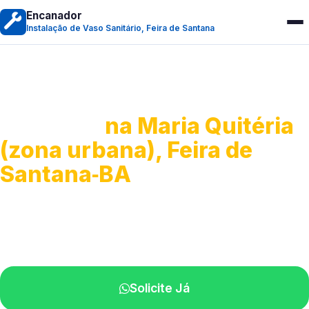
Encanador
Instalação de Vaso Sanitário, Feira de Santana
Instalação de Vaso
Sanitário
na Maria Quitéria
(zona urbana), Feira de
Santana‑BA
Serviços completos para montagem.
Especialistas disponíveis perto de você.
Solicite Já