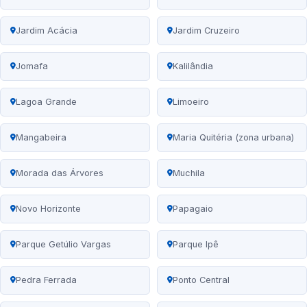
Jardim Acácia
Jardim Cruzeiro
Jomafa
Kalilândia
Lagoa Grande
Limoeiro
Mangabeira
Maria Quitéria (zona urbana)
Morada das Árvores
Muchila
Novo Horizonte
Papagaio
Parque Getúlio Vargas
Parque Ipê
Pedra Ferrada
Ponto Central