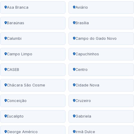
Asa Branca
Aviário
Baraúnas
Brasília
Calumbi
Campo do Gado Novo
Campo Limpo
Capuchinhos
CASEB
Centro
Chácara São Cosme
Cidade Nova
Conceição
Cruzeiro
Eucalipto
Gabriela
George Américo
Irmã Dulce