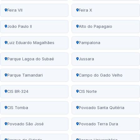
Feira VII
Feira X
João Paulo II
Alto do Papagaio
Luiz Eduardo Magalhães
Pampalona
Parque Lagoa do Subaé
Jussara
Parque Tamandari
Campo do Gado Velho
CIS BR‑324
CIS Norte
CIS Tomba
Povoado Santa Quitéria
Povoado São José
Povoado Terra Dura