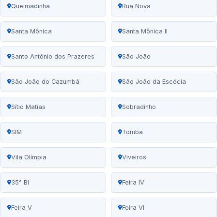
Queimadinha
Rua Nova
Santa Mônica
Santa Mônica II
Santo Antônio dos Prazeres
São João
São João do Cazumbá
São João da Escócia
Sítio Matias
Sobradinho
SIM
Tomba
Vila Olímpia
Viveiros
35° BI
Feira IV
Feira V
Feira VI