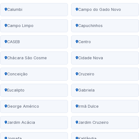
Calumbi
Campo do Gado Novo
Campo Limpo
Capuchinhos
CASEB
Centro
Chácara São Cosme
Cidade Nova
Conceição
Cruzeiro
Eucalipto
Gabriela
George Américo
Irmã Dulce
Jardim Acácia
Jardim Cruzeiro
Jomafa
Kalilândia