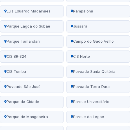
Luiz Eduardo Magalhães
Pampalona
Parque Lagoa do Subaé
Jussara
Parque Tamandari
Campo do Gado Velho
CIS BR‑324
CIS Norte
CIS Tomba
Povoado Santa Quitéria
Povoado São José
Povoado Terra Dura
Parque da Cidade
Parque Universitário
Parque da Mangabeira
Parque da Lagoa