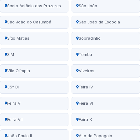
Santo Antônio dos Prazeres
São João
São João do Cazumbá
São João da Escócia
Sítio Matias
Sobradinho
SIM
Tomba
Vila Olímpia
Viveiros
35° BI
Feira IV
Feira V
Feira VI
Feira VII
Feira X
João Paulo II
Alto do Papagaio