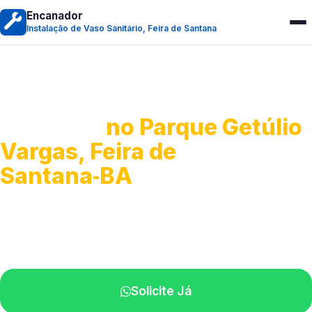
Encanador
Instalação de Vaso Sanitário, Feira de Santana
Instalação de Vaso
Sanitário
no Parque Getúlio
Vargas, Feira de
Santana‑BA
Serviços completos para montagem.
Especialistas disponíveis perto de você.
Solicite Já