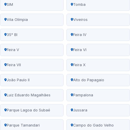
SIM
Tomba
Vila Olímpia
Viveiros
35° BI
Feira IV
Feira V
Feira VI
Feira VII
Feira X
João Paulo II
Alto do Papagaio
Luiz Eduardo Magalhães
Pampalona
Parque Lagoa do Subaé
Jussara
Parque Tamandari
Campo do Gado Velho