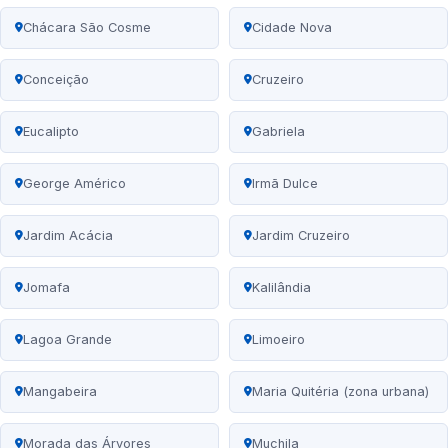
Chácara São Cosme
Cidade Nova
Conceição
Cruzeiro
Eucalipto
Gabriela
George Américo
Irmã Dulce
Jardim Acácia
Jardim Cruzeiro
Jomafa
Kalilândia
Lagoa Grande
Limoeiro
Mangabeira
Maria Quitéria (zona urbana)
Morada das Árvores
Muchila