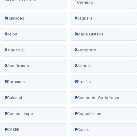
Carneiro
Humildes
Jaguara
Jaíba
Maria Quitéria
Tiquaruçu
Aeroporto
Asa Branca
Aviário
Baraúnas
Brasília
Calumbi
Campo do Gado Novo
Campo Limpo
Capuchinhos
CASEB
Centro