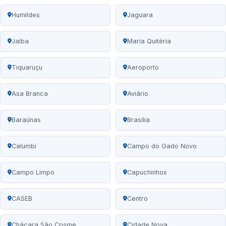
Humildes
Jaguara
Jaíba
Maria Quitéria
Tiquaruçu
Aeroporto
Asa Branca
Aviário
Baraúnas
Brasília
Calumbi
Campo do Gado Novo
Campo Limpo
Capuchinhos
CASEB
Centro
Chácara São Cosme
Cidade Nova