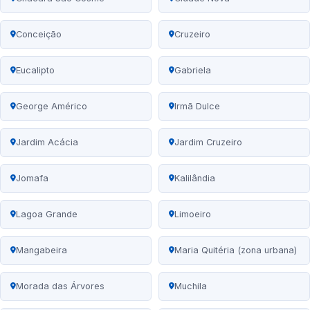
Conceição
Cruzeiro
Eucalipto
Gabriela
George Américo
Irmã Dulce
Jardim Acácia
Jardim Cruzeiro
Jomafa
Kalilândia
Lagoa Grande
Limoeiro
Mangabeira
Maria Quitéria (zona urbana)
Morada das Árvores
Muchila