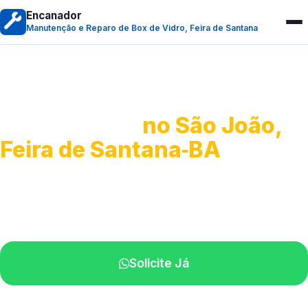
Encanador
Manutenção e Reparo de Box de Vidro, Feira de Santana
Manutenção e Reparo de
Box de Vidro
no São João,
Feira de Santana‑BA
Serviços especializados em box.
Técnicos próximos a você.
Solicite Já