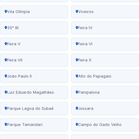
Vila Olímpia
Viveiros
35° BI
Feira IV
Feira V
Feira VI
Feira VII
Feira X
João Paulo II
Alto do Papagaio
Luiz Eduardo Magalhães
Pampalona
Parque Lagoa do Subaé
Jussara
Parque Tamandari
Campo do Gado Velho