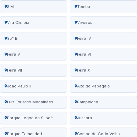
SIM
Tomba
Vila Olímpia
Viveiros
35° BI
Feira IV
Feira V
Feira VI
Feira VII
Feira X
João Paulo II
Alto do Papagaio
Luiz Eduardo Magalhães
Pampalona
Parque Lagoa do Subaé
Jussara
Parque Tamandari
Campo do Gado Velho