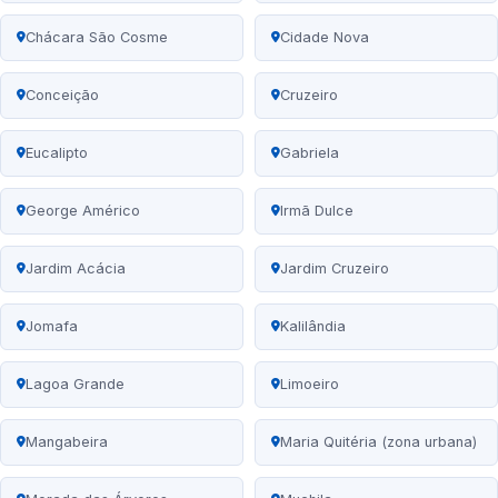
Chácara São Cosme
Cidade Nova
Conceição
Cruzeiro
Eucalipto
Gabriela
George Américo
Irmã Dulce
Jardim Acácia
Jardim Cruzeiro
Jomafa
Kalilândia
Lagoa Grande
Limoeiro
Mangabeira
Maria Quitéria (zona urbana)