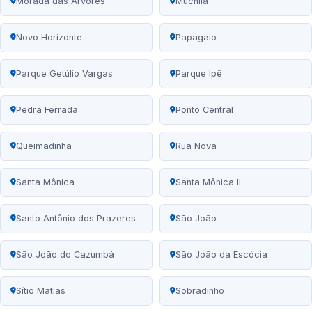
Morada das Árvores
Muchila
Novo Horizonte
Papagaio
Parque Getúlio Vargas
Parque Ipê
Pedra Ferrada
Ponto Central
Queimadinha
Rua Nova
Santa Mônica
Santa Mônica II
Santo Antônio dos Prazeres
São João
São João do Cazumbá
São João da Escócia
Sítio Matias
Sobradinho