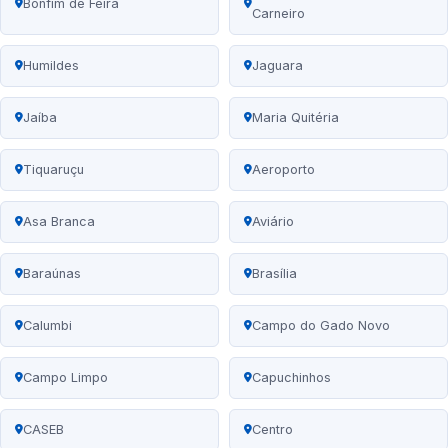
Bonfim de Feira
Carneiro
Humildes
Jaguara
Jaíba
Maria Quitéria
Tiquaruçu
Aeroporto
Asa Branca
Aviário
Baraúnas
Brasília
Calumbi
Campo do Gado Novo
Campo Limpo
Capuchinhos
CASEB
Centro