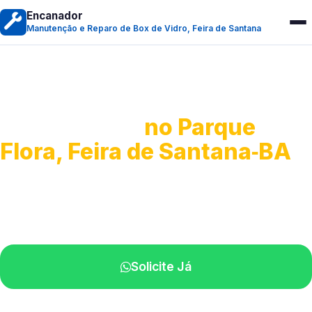
Encanador
Manutenção e Reparo de Box de Vidro, Feira de Santana
Manutenção e Reparo de
Box de Vidro
no Parque
Flora, Feira de Santana‑BA
Serviços especializados em box.
Técnicos próximos a você.
Solicite Já