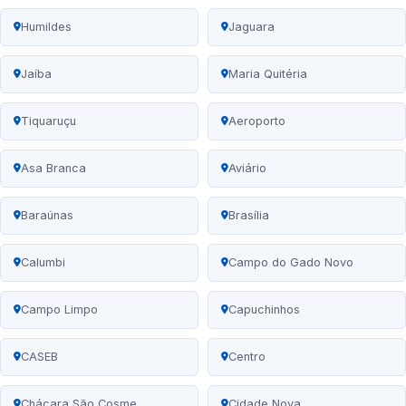
Humildes
Jaguara
Jaíba
Maria Quitéria
Tiquaruçu
Aeroporto
Asa Branca
Aviário
Baraúnas
Brasília
Calumbi
Campo do Gado Novo
Campo Limpo
Capuchinhos
CASEB
Centro
Chácara São Cosme
Cidade Nova