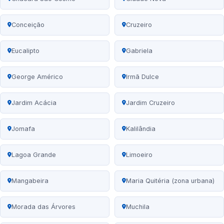
Conceição
Cruzeiro
Eucalipto
Gabriela
George Américo
Irmã Dulce
Jardim Acácia
Jardim Cruzeiro
Jomafa
Kalilândia
Lagoa Grande
Limoeiro
Mangabeira
Maria Quitéria (zona urbana)
Morada das Árvores
Muchila