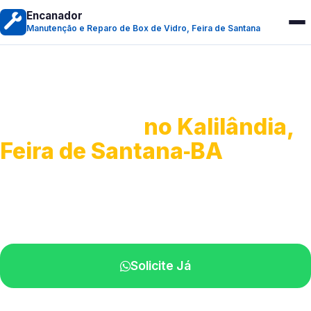
Encanador
Manutenção e Reparo de Box de Vidro, Feira de Santana
Manutenção e Reparo de
Box de Vidro
no Kalilândia,
Feira de Santana‑BA
Serviços especializados em box.
Técnicos próximos a você.
Solicite Já