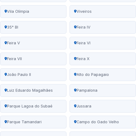
Vila Olímpia
Viveiros
35° BI
Feira IV
Feira V
Feira VI
Feira VII
Feira X
João Paulo II
Alto do Papagaio
Luiz Eduardo Magalhães
Pampalona
Parque Lagoa do Subaé
Jussara
Parque Tamandari
Campo do Gado Velho