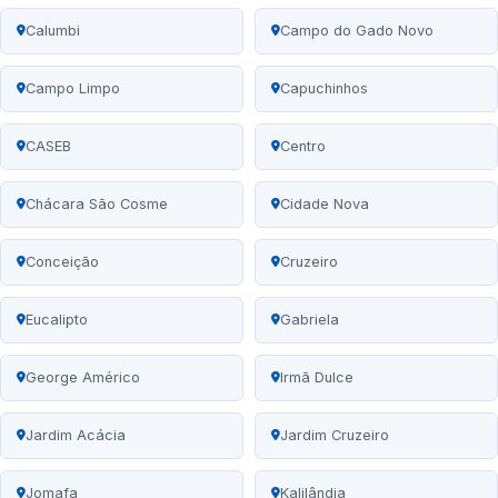
Calumbi
Campo do Gado Novo
Campo Limpo
Capuchinhos
CASEB
Centro
Chácara São Cosme
Cidade Nova
Conceição
Cruzeiro
Eucalipto
Gabriela
George Américo
Irmã Dulce
Jardim Acácia
Jardim Cruzeiro
Jomafa
Kalilândia