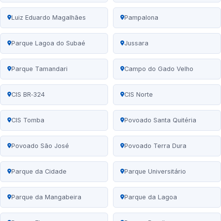
Luiz Eduardo Magalhães
Pampalona
Parque Lagoa do Subaé
Jussara
Parque Tamandari
Campo do Gado Velho
CIS BR‑324
CIS Norte
CIS Tomba
Povoado Santa Quitéria
Povoado São José
Povoado Terra Dura
Parque da Cidade
Parque Universitário
Parque da Mangabeira
Parque da Lagoa