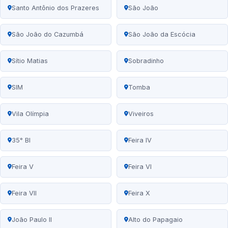
Santo Antônio dos Prazeres
São João
São João do Cazumbá
São João da Escócia
Sítio Matias
Sobradinho
SIM
Tomba
Vila Olímpia
Viveiros
35° BI
Feira IV
Feira V
Feira VI
Feira VII
Feira X
João Paulo II
Alto do Papagaio