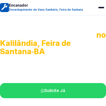
Encanador
Desentupimento de Vaso Sanitário, Feira de Santana
Desentupimento de Vaso
no
Kalilândia, Feira de
Santana‑BA
Soluções rápidas para entupimentos.
Atendimento ágil próximo de você.
Solicite Já