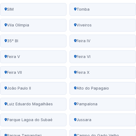
SIM
Tomba
Vila Olímpia
Viveiros
35° BI
Feira IV
Feira V
Feira VI
Feira VII
Feira X
João Paulo II
Alto do Papagaio
Luiz Eduardo Magalhães
Pampalona
Parque Lagoa do Subaé
Jussara
Parque Tamandari
Campo do Gado Velho