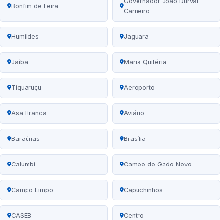
Governador João Durval
Bonfim de Feira
Carneiro
Humildes
Jaguara
Jaíba
Maria Quitéria
Tiquaruçu
Aeroporto
Asa Branca
Aviário
Baraúnas
Brasília
Calumbi
Campo do Gado Novo
Campo Limpo
Capuchinhos
CASEB
Centro