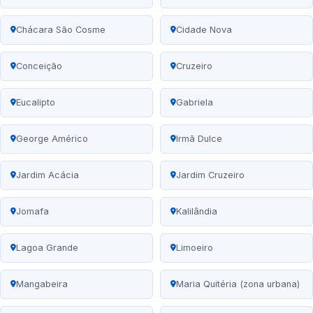
Chácara São Cosme
Cidade Nova
Conceição
Cruzeiro
Eucalipto
Gabriela
George Américo
Irmã Dulce
Jardim Acácia
Jardim Cruzeiro
Jomafa
Kalilândia
Lagoa Grande
Limoeiro
Mangabeira
Maria Quitéria (zona urbana)