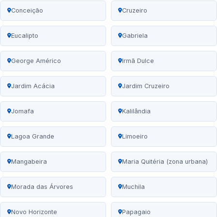
Conceição
Cruzeiro
Eucalipto
Gabriela
George Américo
Irmã Dulce
Jardim Acácia
Jardim Cruzeiro
Jomafa
Kalilândia
Lagoa Grande
Limoeiro
Mangabeira
Maria Quitéria (zona urbana)
Morada das Árvores
Muchila
Novo Horizonte
Papagaio