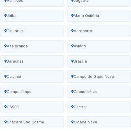
Humildes
Jaguara
Jaíba
Maria Quitéria
Tiquaruçu
Aeroporto
Asa Branca
Aviário
Baraúnas
Brasília
Calumbi
Campo do Gado Novo
Campo Limpo
Capuchinhos
CASEB
Centro
Chácara São Cosme
Cidade Nova