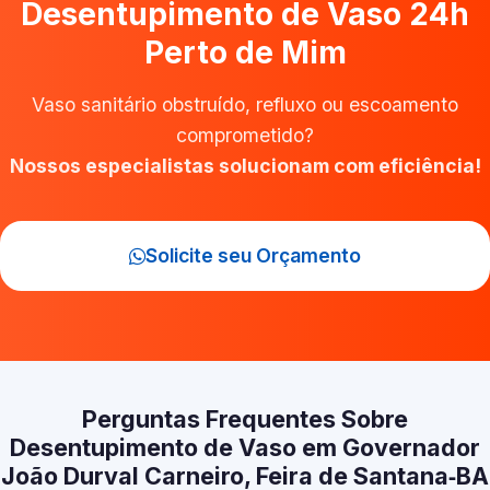
Desentupimento de Vaso 24h
Perto de Mim
Vaso sanitário obstruído, refluxo ou escoamento
comprometido?
Nossos especialistas solucionam com eficiência!
Solicite seu Orçamento
Perguntas Frequentes Sobre
Desentupimento de Vaso em Governador
João Durval Carneiro, Feira de Santana‑BA