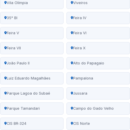
Vila Olímpia
Viveiros
35° BI
Feira IV
Feira V
Feira VI
Feira VII
Feira X
João Paulo II
Alto do Papagaio
Luiz Eduardo Magalhães
Pampalona
Parque Lagoa do Subaé
Jussara
Parque Tamandari
Campo do Gado Velho
CIS BR‑324
CIS Norte