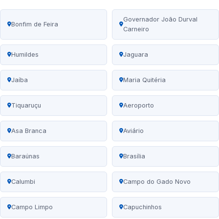
Governador João Durval
Bonfim de Feira
Carneiro
Humildes
Jaguara
Jaíba
Maria Quitéria
Tiquaruçu
Aeroporto
Asa Branca
Aviário
Baraúnas
Brasília
Calumbi
Campo do Gado Novo
Campo Limpo
Capuchinhos