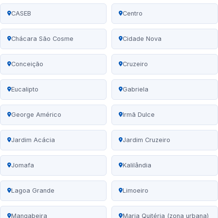
CASEB
Centro
Chácara São Cosme
Cidade Nova
Conceição
Cruzeiro
Eucalipto
Gabriela
George Américo
Irmã Dulce
Jardim Acácia
Jardim Cruzeiro
Jomafa
Kalilândia
Lagoa Grande
Limoeiro
Mangabeira
Maria Quitéria (zona urbana)