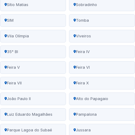
Sítio Matias
Sobradinho
SIM
Tomba
Vila Olímpia
Viveiros
35° BI
Feira IV
Feira V
Feira VI
Feira VII
Feira X
João Paulo II
Alto do Papagaio
Luiz Eduardo Magalhães
Pampalona
Parque Lagoa do Subaé
Jussara