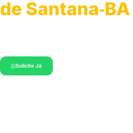
de Santana‑BA
Desobstrução de redes de esgoto.
Equipe especializada perto de você.
Solicite Já