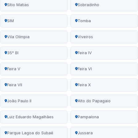
Sítio Matias
Sobradinho
SIM
Tomba
Vila Olímpia
Viveiros
35° BI
Feira IV
Feira V
Feira VI
Feira VII
Feira X
João Paulo II
Alto do Papagaio
Luiz Eduardo Magalhães
Pampalona
Parque Lagoa do Subaé
Jussara