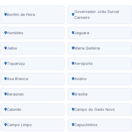
Governador João Durval
Bonfim de Feira
Carneiro
Humildes
Jaguara
Jaíba
Maria Quitéria
Tiquaruçu
Aeroporto
Asa Branca
Aviário
Baraúnas
Brasília
Calumbi
Campo do Gado Novo
Campo Limpo
Capuchinhos