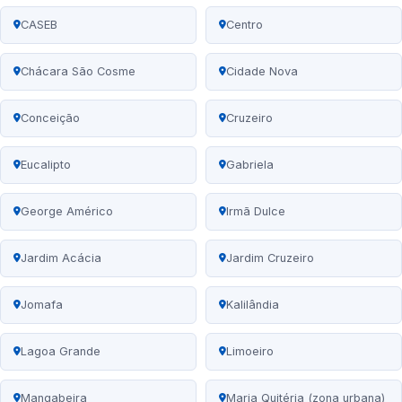
CASEB
Centro
Chácara São Cosme
Cidade Nova
Conceição
Cruzeiro
Eucalipto
Gabriela
George Américo
Irmã Dulce
Jardim Acácia
Jardim Cruzeiro
Jomafa
Kalilândia
Lagoa Grande
Limoeiro
Mangabeira
Maria Quitéria (zona urbana)