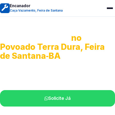
Encanador
Caça Vazamento, Feira de Santana
Caça Vazamento
no
Povoado Terra Dura, Feira
de Santana‑BA
Detecção profissional de vazamentos.
Técnicos especializados perto de você.
Solicite Já