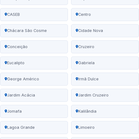
CASEB
Centro
Chácara São Cosme
Cidade Nova
Conceição
Cruzeiro
Eucalipto
Gabriela
George Américo
Irmã Dulce
Jardim Acácia
Jardim Cruzeiro
Jomafa
Kalilândia
Lagoa Grande
Limoeiro