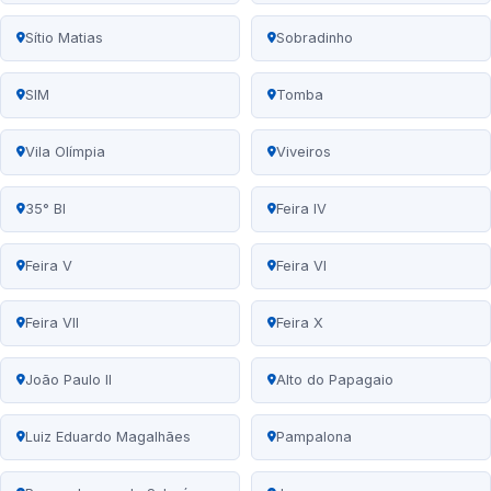
Sítio Matias
Sobradinho
SIM
Tomba
Vila Olímpia
Viveiros
35° BI
Feira IV
Feira V
Feira VI
Feira VII
Feira X
João Paulo II
Alto do Papagaio
Luiz Eduardo Magalhães
Pampalona