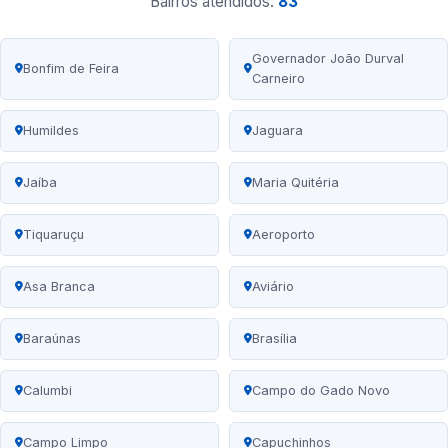
Bairros atendidos:
83
Governador João Durval
Bonfim de Feira
Carneiro
Humildes
Jaguara
Jaíba
Maria Quitéria
Tiquaruçu
Aeroporto
Asa Branca
Aviário
Baraúnas
Brasília
Calumbi
Campo do Gado Novo
Campo Limpo
Capuchinhos