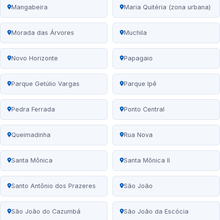
Mangabeira
Maria Quitéria (zona urbana)
Morada das Árvores
Muchila
Novo Horizonte
Papagaio
Parque Getúlio Vargas
Parque Ipê
Pedra Ferrada
Ponto Central
Queimadinha
Rua Nova
Santa Mônica
Santa Mônica II
Santo Antônio dos Prazeres
São João
São João do Cazumbá
São João da Escócia