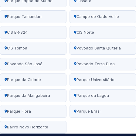
Parque Lagoa do Subaé
Jussara
Parque Tamandari
Campo do Gado Velho
CIS BR‑324
CIS Norte
CIS Tomba
Povoado Santa Quitéria
Povoado São José
Povoado Terra Dura
Parque da Cidade
Parque Universitário
Parque da Mangabeira
Parque da Lagoa
Parque Flora
Parque Brasil
Bairro Novo Horizonte