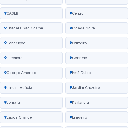
CASEB
Centro
Chácara São Cosme
Cidade Nova
Conceição
Cruzeiro
Eucalipto
Gabriela
George Américo
Irmã Dulce
Jardim Acácia
Jardim Cruzeiro
Jomafa
Kalilândia
Lagoa Grande
Limoeiro