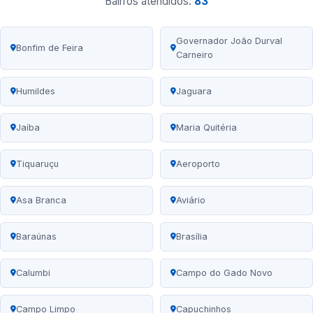
Bairros atendidos:
83
Governador João Durval
Bonfim de Feira
Carneiro
Humildes
Jaguara
Jaíba
Maria Quitéria
Tiquaruçu
Aeroporto
Asa Branca
Aviário
Baraúnas
Brasília
Calumbi
Campo do Gado Novo
Campo Limpo
Capuchinhos