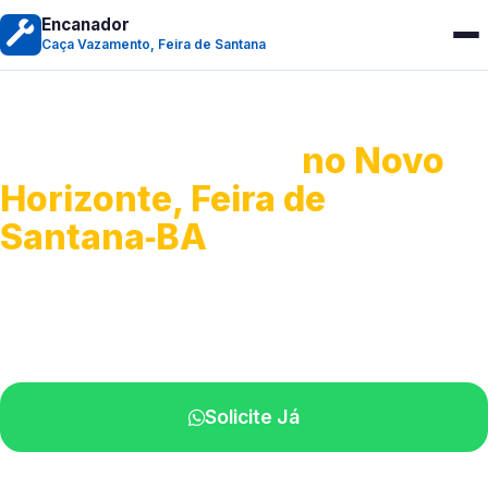
Encanador
Caça Vazamento, Feira de Santana
Caça Vazamento
no Novo
Horizonte, Feira de
Santana‑BA
Detecção profissional de vazamentos.
Técnicos especializados perto de você.
Solicite Já