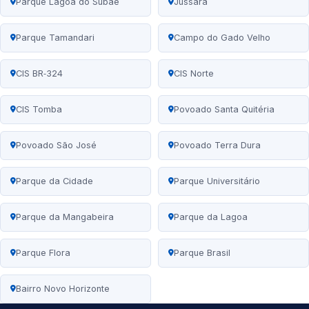
Parque Lagoa do Subaé
Jussara
Parque Tamandari
Campo do Gado Velho
CIS BR‑324
CIS Norte
CIS Tomba
Povoado Santa Quitéria
Povoado São José
Povoado Terra Dura
Parque da Cidade
Parque Universitário
Parque da Mangabeira
Parque da Lagoa
Parque Flora
Parque Brasil
Bairro Novo Horizonte