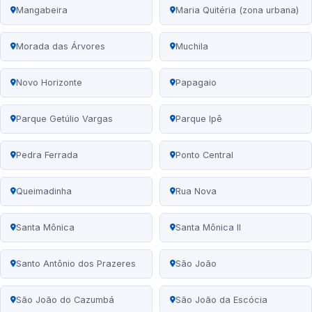
Mangabeira
Maria Quitéria (zona urbana)
Morada das Árvores
Muchila
Novo Horizonte
Papagaio
Parque Getúlio Vargas
Parque Ipê
Pedra Ferrada
Ponto Central
Queimadinha
Rua Nova
Santa Mônica
Santa Mônica II
Santo Antônio dos Prazeres
São João
São João do Cazumbá
São João da Escócia