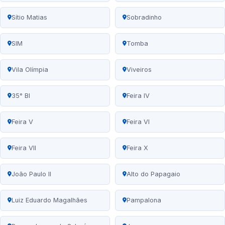
Sítio Matias
Sobradinho
SIM
Tomba
Vila Olímpia
Viveiros
35° BI
Feira IV
Feira V
Feira VI
Feira VII
Feira X
João Paulo II
Alto do Papagaio
Luiz Eduardo Magalhães
Pampalona