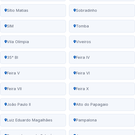
Sítio Matias
Sobradinho
SIM
Tomba
Vila Olímpia
Viveiros
35° BI
Feira IV
Feira V
Feira VI
Feira VII
Feira X
João Paulo II
Alto do Papagaio
Luiz Eduardo Magalhães
Pampalona