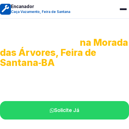
Encanador
Caça Vazamento, Feira de Santana
Caça Vazamento
na Morada
das Árvores, Feira de
Santana‑BA
Detecção profissional de vazamentos.
Técnicos especializados perto de você.
Solicite Já