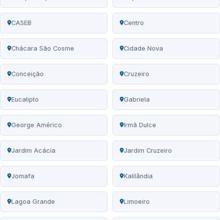
CASEB
Centro
Chácara São Cosme
Cidade Nova
Conceição
Cruzeiro
Eucalipto
Gabriela
George Américo
Irmã Dulce
Jardim Acácia
Jardim Cruzeiro
Jomafa
Kalilândia
Lagoa Grande
Limoeiro