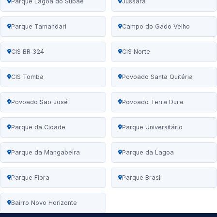
Parque Lagoa do Subaé
Jussara
Parque Tamandari
Campo do Gado Velho
CIS BR‑324
CIS Norte
CIS Tomba
Povoado Santa Quitéria
Povoado São José
Povoado Terra Dura
Parque da Cidade
Parque Universitário
Parque da Mangabeira
Parque da Lagoa
Parque Flora
Parque Brasil
Bairro Novo Horizonte