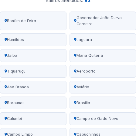
Bairros atendidos:
83
Governador João Durval
Bonfim de Feira
Carneiro
Humildes
Jaguara
Jaíba
Maria Quitéria
Tiquaruçu
Aeroporto
Asa Branca
Aviário
Baraúnas
Brasília
Calumbi
Campo do Gado Novo
Campo Limpo
Capuchinhos