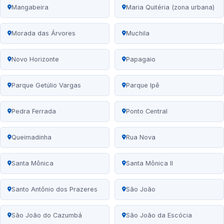
Mangabeira
Maria Quitéria (zona urbana)
Morada das Árvores
Muchila
Novo Horizonte
Papagaio
Parque Getúlio Vargas
Parque Ipê
Pedra Ferrada
Ponto Central
Queimadinha
Rua Nova
Santa Mônica
Santa Mônica II
Santo Antônio dos Prazeres
São João
São João do Cazumbá
São João da Escócia