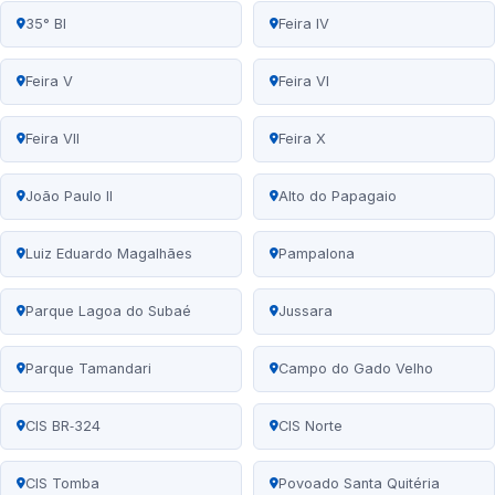
35° BI
Feira IV
Feira V
Feira VI
Feira VII
Feira X
João Paulo II
Alto do Papagaio
Luiz Eduardo Magalhães
Pampalona
Parque Lagoa do Subaé
Jussara
Parque Tamandari
Campo do Gado Velho
CIS BR‑324
CIS Norte
CIS Tomba
Povoado Santa Quitéria