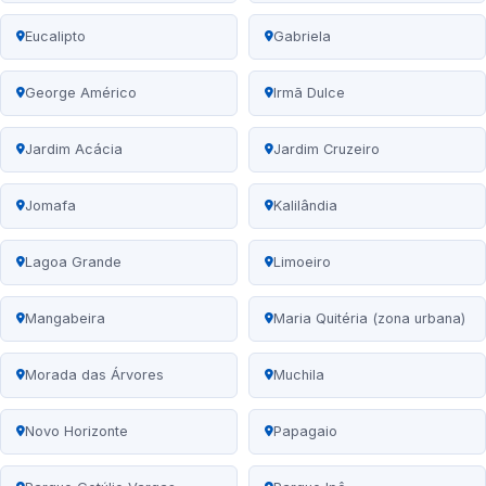
Eucalipto
Gabriela
George Américo
Irmã Dulce
Jardim Acácia
Jardim Cruzeiro
Jomafa
Kalilândia
Lagoa Grande
Limoeiro
Mangabeira
Maria Quitéria (zona urbana)
Morada das Árvores
Muchila
Novo Horizonte
Papagaio