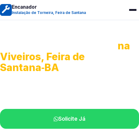
Encanador
Instalação de Torneira, Feira de Santana
Instalação de Torneiras
na
Viveiros, Feira de
Santana‑BA
Serviços de instalação e ajustes.
Profissionais próximos de você.
Solicite Já