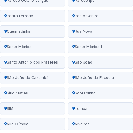
Parque Getúlio Vargas
Parque Ipê
Pedra Ferrada
Ponto Central
Queimadinha
Rua Nova
Santa Mônica
Santa Mônica II
Santo Antônio dos Prazeres
São João
São João do Cazumbá
São João da Escócia
Sítio Matias
Sobradinho
SIM
Tomba
Vila Olímpia
Viveiros