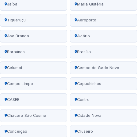
Jaíba
Maria Quitéria
Tiquaruçu
Aeroporto
Asa Branca
Aviário
Baraúnas
Brasília
Calumbi
Campo do Gado Novo
Campo Limpo
Capuchinhos
CASEB
Centro
Chácara São Cosme
Cidade Nova
Conceição
Cruzeiro