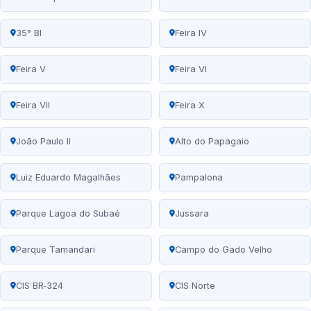
35° BI
Feira IV
Feira V
Feira VI
Feira VII
Feira X
João Paulo II
Alto do Papagaio
Luiz Eduardo Magalhães
Pampalona
Parque Lagoa do Subaé
Jussara
Parque Tamandari
Campo do Gado Velho
CIS BR‑324
CIS Norte