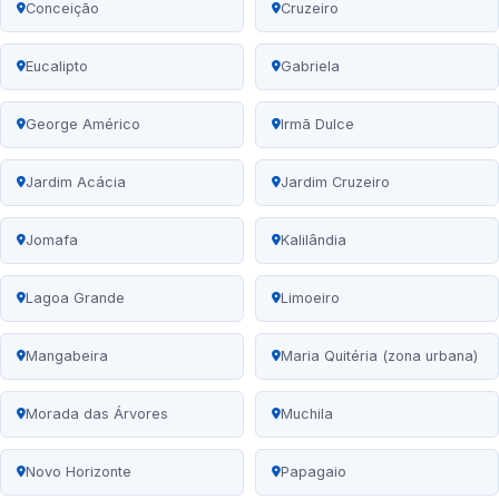
Conceição
Cruzeiro
Eucalipto
Gabriela
George Américo
Irmã Dulce
Jardim Acácia
Jardim Cruzeiro
Jomafa
Kalilândia
Lagoa Grande
Limoeiro
Mangabeira
Maria Quitéria (zona urbana)
Morada das Árvores
Muchila
Novo Horizonte
Papagaio