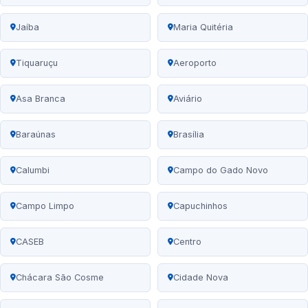
Jaíba
Maria Quitéria
Tiquaruçu
Aeroporto
Asa Branca
Aviário
Baraúnas
Brasília
Calumbi
Campo do Gado Novo
Campo Limpo
Capuchinhos
CASEB
Centro
Chácara São Cosme
Cidade Nova